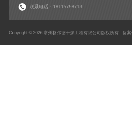
筛分设备
联系电话：18115798713
除尘设备
热源设备
Copyright © 2026 常州格尔德干燥工程有限公司版权所有
备案号
混合设备