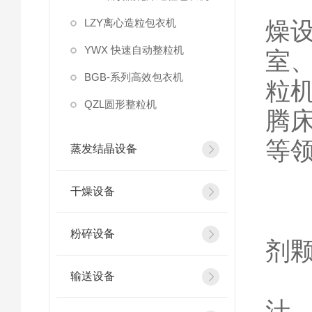
该
LZY离心造粒包衣机
燥
YWX 快速自动整粒机
室
BGB-系列高效包衣机
粒
QZL圆形整粒机
腾
等
蒸发结晶设备
应
干燥设备
1
粉碎设备
剂
2
输送设备
汁