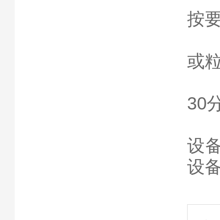
按
4
或
5
30
6
设
设