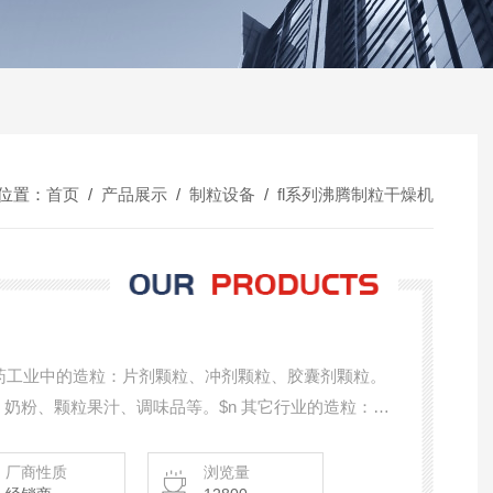
位置：
首页
/
产品展示
/
制粒设备
/
fl系列沸腾制粒干燥机
制药工业中的造粒：片剂颗粒、冲剂颗粒、胶囊剂颗粒。
、奶粉、颗粒果汁、调味品等。$n 其它行业的造粒：农
$n 粉状或颗粒状湿物料的干燥。$n 包衣：颗粒、丸
溶包衣等
厂商性质
浏览量