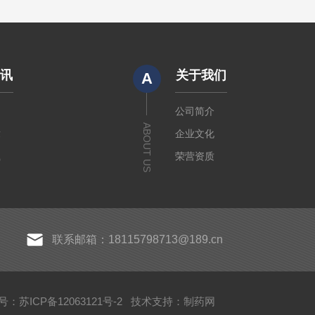
资讯
关于我们
A
闻
公司简介
ABOUT US
章
企业文化
载
荣营资质
联系邮箱：18115798713@189.cn
：苏ICP备12063121号-2
技术支持：
制药网