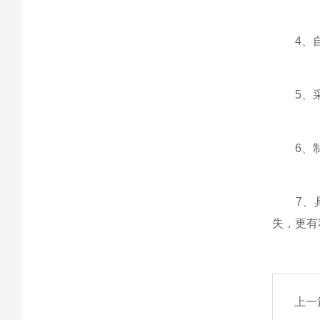
4、自
5、采用
6、制
7、具
失，更有
上一