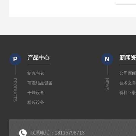
产品中心
新闻
P
N
制丸包衣
公司新
PRODUCTS
NEWS
蒸发结晶设备
技术文
干燥设备
资料下
粉碎设备
输送设备
制粒设备
筛分设备
联系电话：18115798713