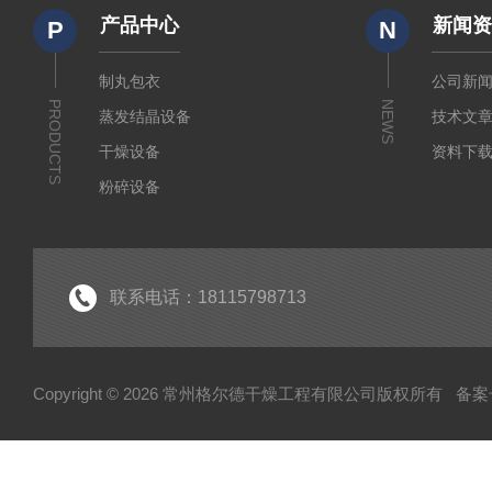
产品中心
新闻
P
N
制丸包衣
公司新
PRODUCTS
NEWS
蒸发结晶设备
技术文
干燥设备
资料下
粉碎设备
输送设备
制粒设备
筛分设备
联系电话：18115798713
除尘设备
热源设备
Copyright © 2026 常州格尔德干燥工程有限公司版权所有
备案号
混合设备