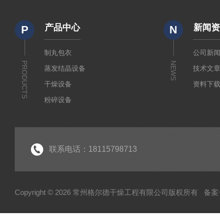
产品中心
新闻
P
N
制丸包衣
公司新
PRODUCTS
NEWS
蒸发结晶设备
技术文
干燥设备
资料下
粉碎设备
输送设备
制粒设备
筛分设备
联系电话：18115798713
除尘设备
热源设备
Copyright © 2026 常州格尔德干燥工程有限公司版权所有
备案号
混合设备