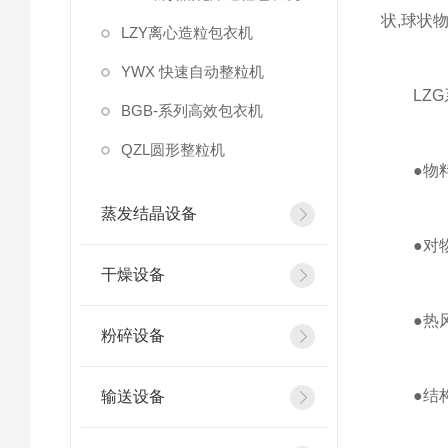
状,球状
LZY离心造粒包衣机
YWX 快速自动整粒机
LZG
BGB-系列高效包衣机
QZL圆形整粒机
●物料沿
蒸发结晶设备
●对物料
干燥设备
●热风多
粉碎设备
●结构
输送设备