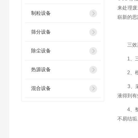
来处理废
制粒设备
崭新的思
筛分设备
三效蒸
除尘设备
1、三
热源设备
2、根
3、采用
混合设备
液得到有
4、整套
不易结垢