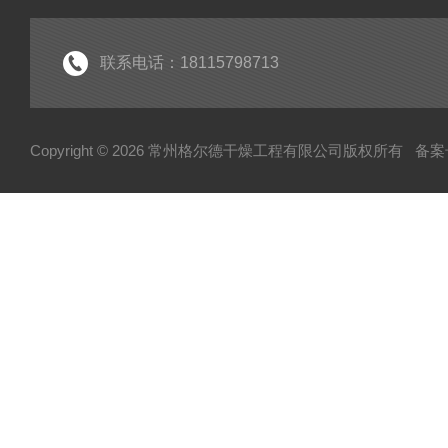
制粒设备
筛分设备
联系电话：18115798713
除尘设备
热源设备
Copyright © 2026 常州格尔德干燥工程有限公司版权所有
备案号
混合设备