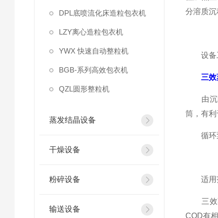
分溶质沉
DPL底喷流化床造粒包衣机
LZY离心造粒包衣机
YWX 快速自动整粒机
设备工
BGB-系列高效包衣机
三效
QZL圆形整粒机
由沉降
筒，有利
蒸发结晶设备
循环泵将
干燥设备
粉碎设备
适用
三效蒸
输送设备
COD有