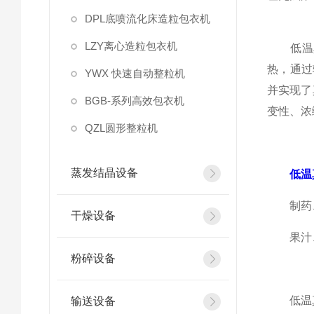
DPL底喷流化床造粒包衣机
LZY离心造粒包衣机
低温真
热，通过
YWX 快速自动整粒机
并实现了
BGB-系列高效包衣机
变性、浓
QZL圆形整粒机
蒸发结晶设备
低温
制药、食
干燥设备
果汁、
粉碎设备
低温真
输送设备