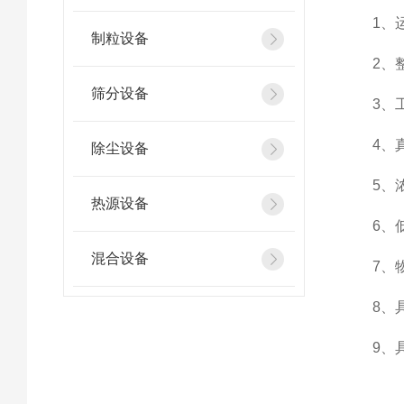
1、运
制粒设备
2、整
筛分设备
3、工艺
4、真
除尘设备
5、浓
热源设备
6、低
混合设备
7、物
8、具
9、具备