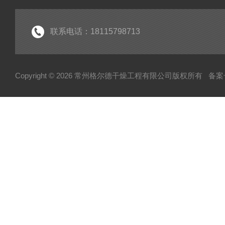
制粒设备
筛分设备
联系电话：18115798713
除尘设备
热源设备
Copyright © 2026 常州格尔德干燥工程有限公司版权所有
备案号
混合设备