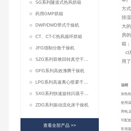
SG系列隧道式热风烘箱
方
药用GMP烘箱
排湿
DWP/DWD带式干燥机
大
房的
CT、CT-C热风循环烘箱
箱；
JFG强制分散干燥机
ct
SZG系列双锥回转真空干燥机
用了
GFG系列高效沸腾干燥机
LPG系列高速离心喷雾干燥机
说明
SXG系列快速旋转闪蒸干燥机
加热
使用温
ZDG系列振动流化床干燥机
用电;
可配套
查看全部产品 >>
常用蒸气