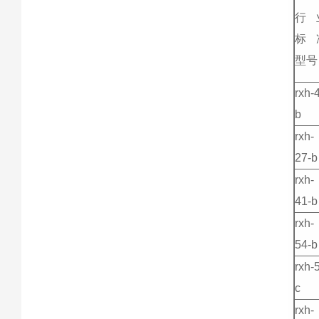
行
标
型号
rxh-
b
rxh-
27-b
rxh-
41-b
rxh-
54-b
rxh-
c
rxh-