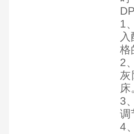
D
1
入
格
2
灰
床
3
调
4