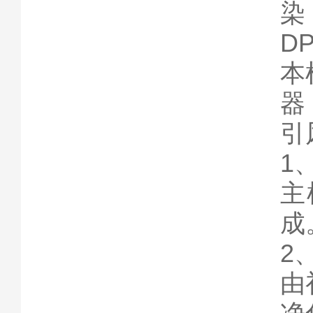
染
D
本
器
引
1
主
成
2
由