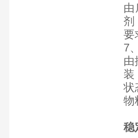
由
剂
要
7
由
装
状
物
稳