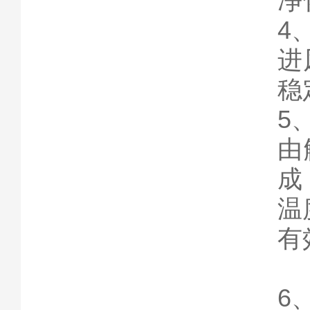
净
4
进
稳
5
由
成
温
有
6