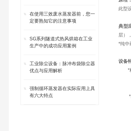
此型
在使用三效废水蒸发器前，您一
定要熟知它的注意事项
典型
层）
SG系列隧道式热风烘箱在工业
*纯
生产中的成功应用案例
设备
工业除尘设备：脉冲布袋除尘器
*粉
优点与应用解析
*粉
*设
强制循环蒸发器在实际应用上具
有六大特点
*粉
*粉
*粉
*粉