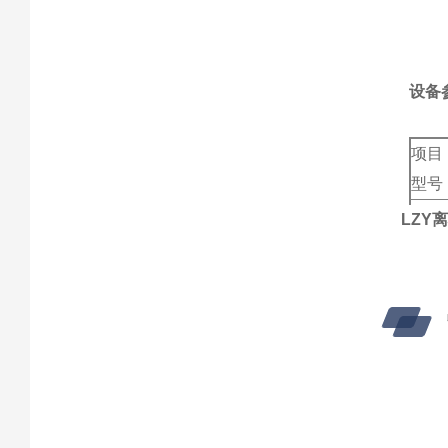
*粉
设备
项目
型号
1300
LZY
1000
700
400
所有